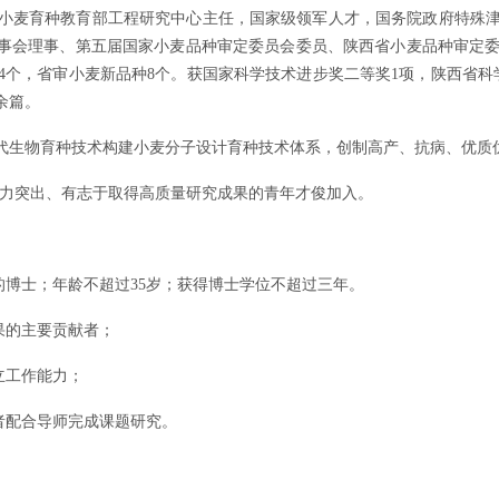
小麦育种教育部工程研究中心主任，国家级领军人才，国务院政府特殊
理事会理事、第五届国家小麦品种审定委员会委员、陕西省小麦品种审定
4个，省审小麦新品种8个。获国家科学技术进步奖二等奖1项，陕西省科
余篇。
代生物育种技术构建小麦分子设计育种技术体系，创制高产、抗病、优质
能力突出、有志于取得高质量研究成果的青年才俊加入。
的博士；年龄不超过35岁；获得博士学位不超过三年。
果的主要贡献者；
立工作能力；
者配合导师完成课题研究。