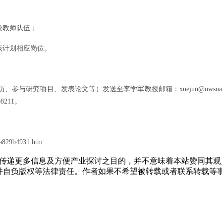
校教师队伍；
该计划相应岗位。
研究项目、发表论文等）发送至李学军教授邮箱：xuejun@nwsuaf.
211。
ca829b4931.htm
出于传递更多信息及方便产业探讨之目的，并不意味着本站赞同其
，并自负版权等法律责任。作者如果不希望被转载或者联系转载等