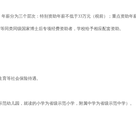
。年薪分为三个层次：特别资助年薪不低于33万元（税前）；重点资助年薪
目”等同类同级国家博士后专项经费资助者，学校给予相应配套资助。
。
生育等社会保险待遇。
示范幼儿园，就读的小学为省级示范小学，附属中学为省级示范中学）。