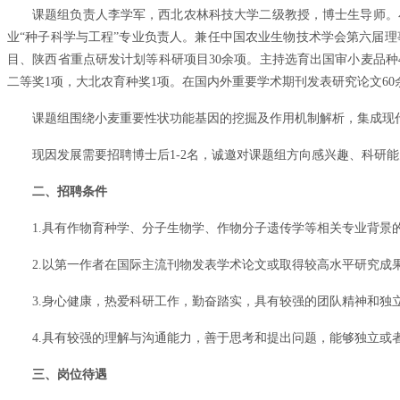
课题组负责人李学军，西北农林科技大学二级教授，博士生导师。
业“种子科学与工程”专业负责人。兼任中国农业生物技术学会第六届
目、陕西省重点研发计划等科研项目30余项。主持选育出国审小麦品种
二等奖1项，大北农育种奖1项。在国内外重要学术期刊发表研究论文60
课题组围绕小麦重要性状功能基因的挖掘及作用机制解析，集成现
现因发展需要招聘博士后1-2名，诚邀对课题组方向感兴趣、科研
二、招聘条件
1.具有作物育种学、分子生物学、作物分子遗传学等相关专业背景
2.以第一作者在国际主流刊物发表学术论文或取得较高水平研究成
3.身心健康，热爱科研工作，勤奋踏实，具有较强的团队精神和独
4.具有较强的理解与沟通能力，善于思考和提出问题，能够独立或
三、岗位待遇