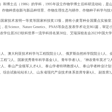
78）和博士点（1986）的学科，1995年设立作物学博士后科研流动站
、作物种质创新与新品种培育、作物生理生态与耕作、作物种子科学与技
国家技术发明一等奖等国家科技奖13项，拥有小麦育种全国重点实验室
在Science、Nature Genetics、PNAS等杂志发表学术论文8
农学位居2023软科世界一流学科排名第30位、艾瑞深校友会2023中国大
1人、澳大利亚技术科学与工程院院士1人、俄罗斯自然科学院院士1人、
工程”2人、国家优秀青年科学基金1人、青年学者1人、“神农青年英才”
人、泰山产业领军人才4人、泰山学者特聘教授4人、泰山学者种业计划
、综合试验站站长1人、山东省现代产业技术体系首席专家4人、副首席3