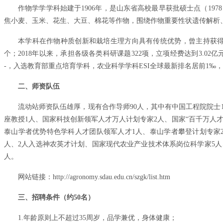
作物学学学科始建于1906年，是山东省高校最早获批硕士点（19
焦小麦、玉米、花生、大豆、棉花等作物，围绕作物重要性状遗传解析
本学科在作物种质创新和栽培生理方向具有传统优势，曾主持获得
个；2018年以来，承担各级各类科研课题322项，立项经费达到3.02亿元，
-，入选教育部重点培育学科，农业科学学科ESI全球最新排名居前1‰，
二、师资队伍
流动站师资队伍雄厚，现有合作导师90人，其中有中国工程院院士
座教授1人、国家科技创新领军人才万人计划专家2人、国家“百千万人才
泰山学者优势特色学科人才团队领军人才1人、泰山学者攀登计划专家2
人、2人入选神农英才计划、国家现代农业产业技术体系岗位科学家5人
人。
网站链接：http://agronomy.sdau.edu.cn/szgk/list.htm
三、招聘条件（约50名）
1.年龄原则上不超过35周岁，品学兼优，身体健康；