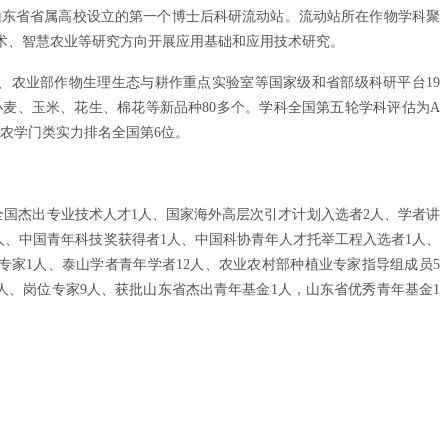
，是山东省省属高校设立的第一个博士后科研流动站。流动站所在作物学科聚
术、智慧农业等研究方向开展应用基础和应用技术研究。
、农业部作物生理生态与耕作重点实验室等国家级和省部级科研平台19
61篇，审定小麦、玉米、花生、棉花等新品种80多个。学科全国第五轮学科评估为A
学农学门类实力排名全国第6位。
全国杰出专业技术人才1人、国家海外高层次引才计划入选者2人、学者讲
2人、中国青年科技奖获得者1人、中国科协青年人才托举工程入选者1人、
专家1人、泰山学者青年学者12人、农业农村部种植业专家指导组成员5
人、岗位专家9人、获批山东省杰出青年基金1人，山东省优秀青年基金1