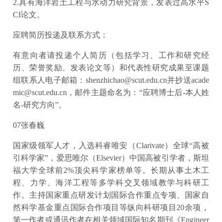
2.具有海洋岩土工程与水动力研究背景，发表过高水平S
CI论文。
应聘简历投递及联系方式：
有意向者请投递个人简历（包括学习、工作和研究经
历、荣誉奖励、发表论文等）和代表性研究成果至课题
组联系人电子邮箱：shenzhichao@scut.edu.cn并抄送acade
mic@scut.edu.cn，邮件主题命名为：“应聘博士后-本人姓
名-研究方向”。
07张春巍
国家级领军人才，入选科睿唯安（Clarivate）全球“高被
引科学家”，爱思唯尔（Elsevier）中国高被引学者，斯坦
福大学全球前2%顶尖科学家榜单等。长期从事土木工
程、力学、海洋工程等多学科交叉领域教学与科研工
作。主持国家重点研发计划国际合作重点专项、国家自
然科学基金重点国际合作项目等纵向科研项目20余项，
第一作者或通讯作者在相关领域国际知名期刊《Engineer