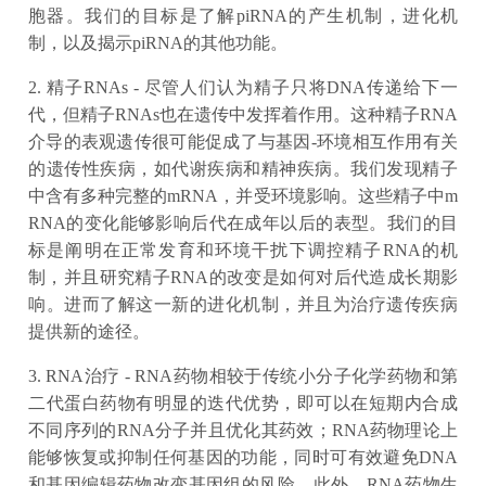
胞器。我们的目标是了解piRNA的产生机制，进化机
制，以及揭示piRNA的其他功能。
2. 精子RNAs - 尽管人们认为精子只将DNA传递给下一
代，但精子RNAs也在遗传中发挥着作用。这种精子RNA
介导的表观遗传很可能促成了与基因-环境相互作用有关
的遗传性疾病，如代谢疾病和精神疾病。我们发现精子
中含有多种完整的mRNA，并受环境影响。这些精子中m
RNA的变化能够影响后代在成年以后的表型。我们的目
标是阐明在正常发育和环境干扰下调控精子RNA的机
制，并且研究精子RNA的改变是如何对后代造成长期影
响。进而了解这一新的进化机制，并且为治疗遗传疾病
提供新的途径。
3. RNA治疗 - RNA药物相较于传统小分子化学药物和第
二代蛋白药物有明显的迭代优势，即可以在短期内合成
不同序列的RNA分子并且优化其药效；RNA药物理论上
能够恢复或抑制任何基因的功能，同时可有效避免DNA
和基因编辑药物改变基因组的风险。此外，RNA药物生