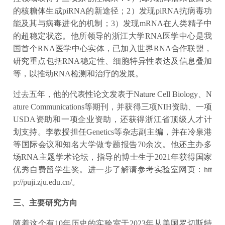
的核糖体生成piRNA的新途径；2）发现piRNA抗病毒功
能及其与病毒进化的机制；3）发现mRNA在人类精子中
的超稳定状态。他所领导的浙江大学RNA医学中心是我
国首个RNA医学中心实体，已加入世界RNA合作联盟，
研究重点包括RNA稳定性、细胞特异性表达及信息叠加
等，以推动RNA检测和治疗的发展。
过去五年，他的代表性论文发表于Nature Cell Biology、N
ature Communications等期刊，并获得三项NIH资助、一项
USDA资助和一项企业资助，还获得浙江省顶级人才计
划支持。李教授担任Genetics等杂志副主编，并在冷泉港
等国际会议和知名大学做专题报告70余次。他还主办多
场RNA主题学术论坛，指导的博士生于2021年获得国家
优秀自费留学生奖。进一步了解请参考实验室网页：htt
p://puji.zju.edu.cn/。
三、主要研究方向
随着这个有10年历史的实验室于2023年从美国罗切斯特