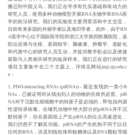
搬迁到中国义乌，我们正在寻求有扎实基础和有动力的
研究人员，使用多种动物模型开展RNA生物学和RNA医
学的前沿研究。我们的实验室主要用英语和中文交流，
目前有来多国的外籍学者以及海归学者。此外，由于RN
A医学中心位于国际医学院和浙江大学第四附属医院，该
职位还将与生殖、基因组学、脑健康、肿瘤学、老龄化
和代谢中心的研究人员互动，并提供教学机会以及便捷
获取与人类相关研究的临床样本。我们正在进行的研究
项目主要集中在三个主题上，详情见网站puji.zju.edu.c
n：
1. PIWI-interacting RNAs (piRNAs) - 最近发现的一类小R
NAs，已被证明对从线虫到人的动物的生殖所必需。piR
NA对于沉默生殖细胞中的转座子是必须的，即包括内源
性逆转录病毒。在哺乳动物中绝大部分的piRNA并不沉
默转座子，但在基因组上产生piRNA的位点高速进化，
我们仍然不了解其功能。piRNA的产生机制不同于以往
任何的RNA，涉及到线粒体和核糖体以及RNA颗粒等细