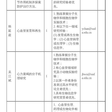
节作用机制并探索
的研究经验者优
防护治疗方法。
先。
1. 熟练掌握分子生
物学和细胞生物学
实验技术；
韩
2. 有以下任一领域
ychan@sud
延
心血管发育和再生
1
研究经验：
a.edu.cn
超
(1) 发育或再生生物
学；(2) 心血管病理
或生理学；(3) 生物
信息学。
1.熟练掌握分子生
物学和细胞生物学
技术；
2.有心血管领域研
吴
究及小动物实验经
心力衰竭的分子机
jbwu@sud
江
1
验；
a.edu.cn
理研究
斌
2.以第一作者身份
发表过高水平研究
论文者优先；
3.具有生物信息学
研究背景者优先。
1、心血管生理、
药理或生物化学相