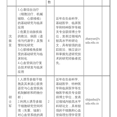
数
1.心衰综合治疗
（细胞治疗、机械
辅助、心脏移植）
近年在生命科学、
的基础研究与临床
基础医学、临床医
应用
学和特种医学等相
2.危重主动脉疾病
关专业获得博士学
沈
的救治、病因（遗
位，发表过领域内
zhaoyue@s
振
传与代谢学）及预
4
较高水平科研论
uda.edu.cn
亚
警转化研究
文，具有较强的追
3.心脏移植免疫耐
踪前沿、独立设计
受的基础研究与临
和掌握先进研究技
床转化
术的研究经验者优
4.心血管病治疗复
先。
合技术研发与临床
应用
1.人诱导多能干细
近年在生命科学、
胞及其来源心脏类
基础医学、特种医
器官与心血管疾病
学和临床医学等生
机制解析和药物分
物医学相关专业获
胡
析；
得博士学位，发表
shijunhu@s
士
2.利用人诱导多能
2
过领域内较高水平
uda.edu.cn
军
干细胞研究空间环
科研论文，具有较
境（失重、辐射）
强的干细胞和心血
对心血管系统的调
管病理生理学背景