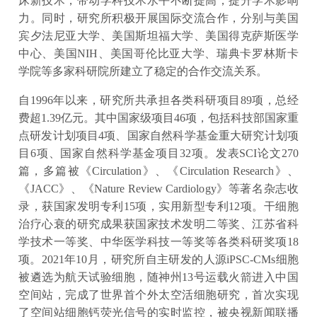
床新技术，带动学科技术水平不断提高，提升学术影响
力。同时，研究所积极开展国际交流合作，分别与美国
宾夕法尼亚大学、美国斯坦福大学、美国得克萨斯医学
中心、美国NIH、美国哥伦比亚大学、瑞典卡罗林斯卡
学院等多家科研院所建立了稳定的合作交流关系。
自1996年以来，研究所共承担各类科研项目89项，总经
费超1.39亿元。其中国家级项目46项，包括科技部国家重
点研发计划项目4项、国家自然科学基金重大研究计划项
目6项、国家自然科学基金项目32项。发表SCI论文270
篇，多篇被《Circulation》、《Circulation Research》、
《JACC》、《Nature Review Cardiology》等著名杂志收
录，获国家发明专利15项，实用新型专利12项。干细胞
治疗心衰的研究成果获国家技术发明二等奖、江苏省科
学技术一等奖、中华医学科技一等奖等各类科研奖项18
项。2021年10月，研究所自主研发的人源iPSC-CMs细胞
被遴选为航天试验细胞，随神州13号运载火箭进入中国
空间站，完成了世界首个外太空活细胞研究，首次实现
了空间站细胞钙荧光信号的实时监控，被央视新闻联播