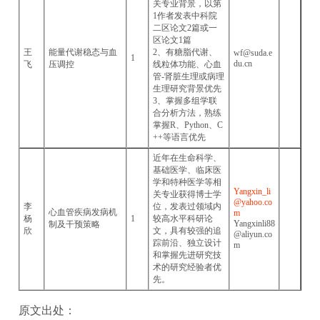
关专业背景，以第
1作者发表中科院
二区论文2篇或一
区论文1篇
王
能量代谢稳态与血
2、有糖脂代谢、
wf@suda.e
1
du.cn
飞
压调控
线粒体功能、心血
管-肾脏生理或病理
生理研究背景优先
3、掌握多组学联
合分析方法，熟练
掌握R、Python、C
++等语言优先
近年在生命科学、
基础医学、临床医
学和特种医学等相
Yangxin_li
关专业获得博士学
@yahoo.co
李
位，发表过领域内
心血管疾病发病机
m
杨
1
较高水平科研论
Yangxinli88
制及干预策略
欣
文，具有较强的追
@aliyun.co
踪前沿、独立设计
m
和掌握先进研究技
术的研究经验者优
先。
原文出处：