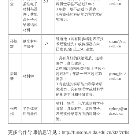
2-3
a.edu.cn
全
柔性电子
科博士学位不超过3 年；
材料与器
3.年龄一般不超过35 周岁；
件；共轭
4.有较强的科研能力和学术研
高分子和
究潜力。
纳米结构
材料
锂电池（具有同步辐射表征技
孙旭
纳米材料
xhsun@sud
1-2
术经验优先）或传感器方向，
a.edu.cn
辉
与器件
已发表2篇以上SCI论文。
1.具有良好的政治素质、道德
修养，身心健康；
2.在国(境)内外取得博士学位不
唐建
超过3年；年龄一般不超过35
jxtang@sud
材料学
1
a.edu.cn
新
周岁；
3.有较强的科研能力和学术研
究潜力，具有物理学或材料学
的相关学习和科研背景。
材料、物理、化学或信息学科
张秀
半导体材
背景，具备材料、柔性电子、
xjzhang@su
1
da.edu.cn
娟
料与器件
发光或传感等方面的科研经
验。
更多合作导师信息详见：
http://funsom.suda.edu.cn/ktzfzr/lis