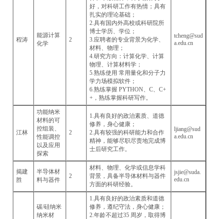
好，对科研工作有热情；具有
扎实的理论基础；
2.具有国内外高校或科研院所
博士学历、学位；
能源计算
tcheng@sud
程涛
2
3.应聘者的专业背景为化学、
a.edu.cn
化学
材料、物理；
4.研究方向：计算化学、计算
物理、计算材料学；
5.熟练使用 常用量化和分子力
学力场模拟软件；
6.熟练掌握 PYTHON、C、C+
+，熟练掌握科研写作。
功能纳米
1.具有良好的政治素质、道德
材料的可
修养，身心健康；
控组装、
ljiang@sud
江林
2
2.具有较强的科研能力和合作
a.edu.cn
性能调控
精神，能够尽职尽责地完成博
以及应用
士后研究工作。
探索
材料、物理、化学或信息学科
揭建
半导体材
jsjie@suda.
2
背景，具备半导体材料与器件
edu.cn
胜
料与器件
方面的科研经验。
1.具有良好的政治素质和道德
碳/硅纳米
修养，遵纪守法，身心健康；
纳米材
2.年龄不超过35 周岁，取得博