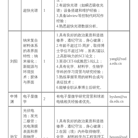
生；
2.有超快光谱（如瞬态吸收光
超快光谱
1
谱）设备搭建和维护经验；
3.具备labview等控制代码写作
经验；
4.熟悉超快光谱数据分析。
1.具有良好的政治素质和道德
纳米复合
修养，遵纪守法，身心健康；
材料体系
2.年龄不超过35 周岁，取得博
的表界面
士学位不超过3年，发表2篇以
特性；纳
上高影响力的SCI 论文；
yangl@sud
刘阳
米催化；
1
3.英语CET-6或雅思5.0以上；
a.edu.cn
新能源与
4.具有化学、材料学、生物学
环境技
学科的学习背景与研究经验；
术；胶体
5.熟练掌握常用的材料合成与
与界面
表征技术；
6.能够全职从事博士后研究。
申博
电子显微
有电子显微学研究背景和球差
byshen@su
2
da.edu.cn
渊
学
电镜相关经验者优先。
光伏电
池；发光
二极管；
1.具有良好的政治素质和道德
光电薄膜
修养，遵纪守法，身心健康；
表面和界
2.在国（境）内外取得物理、
孙宝
面物理，
化学、材料科学与工程等理工
bqsun@sud