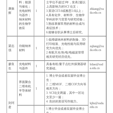
料；能源
士学位不超过3年，发表2篇以
与催化；
上高影响力的SCI 论文；
康振
zhkang@su
光电材料
1
3.英语CET-6或雅思5.0以上；
da.edu.cn
辉
与器件；
4.具有化学、材料学、生物学
纳米材料
学科的学习背景与研究经验；
的生物学
5.熟练掌握常用的材料合成与
效应
表征技术；
6.能够全职从事博士后研究。
1.低维碳纳米材料的制备、3D
打印组装、光电性能与应用研
梁志
功能纳米
zqliang@su
1
究方向优先；
da.edu.cn
强
材料
2.有航天光/热/电/电磁波管理
相关研究经历优先。
廖良
光电材料
具备有机/量子点红外探测器研
lsliao@sud
1
a.edu.cn
生
与器件
究基础。
1. 博士毕业或者应届毕业博士
生；
界面聚合
2. 二维MOF、二维COF方向等
二维有机
1
相关方向；
半导体材
3. SCI论文两篇，其中一区论
料
文至少一篇；
4. 良好的英语写作能力。
刘珂
kjliu@suda.
edu.cn
君
1.博士毕业或者应届毕业博士