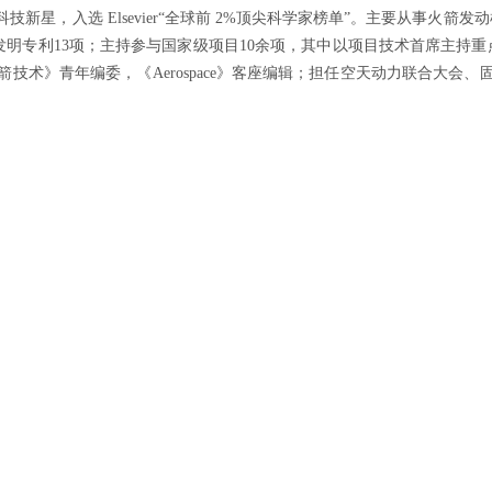
星，入选 Elsevier“全球前 2%顶尖科学家榜单”。主要从事火箭
公开发明专利13项；主持参与国家级项目10余项，其中以项目技术首席主
技术》青年编委，《Aerospace》客座编辑；担任空天动力联合大会