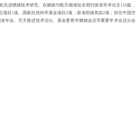
发动机先进燃烧技术研究。在燃烧与航天领域知名期刊发表学术论文110篇，
持重点项目1项、国家自然科学基金项目2项；获省部级奖励2项；担任中国空
、固发年会、空天推进技术论坛、基金委青年燃烧会议等重要学术会议分会